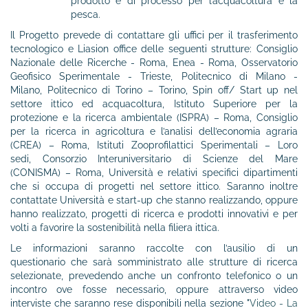
prodotto e di processo per l’acquacoltura e la
pesca.
Il Progetto prevede di contattare gli uffici per il trasferimento
tecnologico e Liasion office delle seguenti strutture:
Consiglio
Nazionale delle Ricerche - Roma,
Enea - Roma,
Osservatorio
Geofisico Sperimentale - Trieste
, Politecnico di Milano -
Milano,
Politecnico di Torino – Torino
, Spin off/ Start up nel
settore ittico ed acquacoltura,
Istituto Superiore per la
protezione e la ricerca ambientale (ISPRA) – Roma,
Consiglio
per la ricerca in agricoltura e l’analisi dell’economia agraria
(CREA) – Roma,
Istituti Zooprofilattici Sperimentali – Loro
sedi,
Consorzio Interuniversitario di Scienze del Mare
(CONISMA) – Roma, Università e relativi specifici dipartimenti
che si occupa di progetti nel settore ittico. Saranno inoltre
contattate Università e start-up che stanno realizzando, oppure
hanno realizzato, progetti di ricerca e prodotti innovativi e per
volti a favorire la sostenibilità nella filiera ittica.
Le informazioni saranno raccolte con l’ausilio di un
questionario che sarà somministrato alle strutture di ricerca
selezionate, prevedendo anche un confronto telefonico o un
incontro ove fosse necessario, oppure attraverso video
interviste che saranno rese disponibili nella sezione "
Video - La