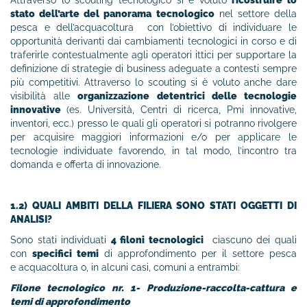
Attraverso lo scouting tecnologico si è voluto
ricostruire lo
stato dell’arte del panorama tecnologico
nel settore della
pesca e dell’acquacoltura con l’obiettivo di individuare le
opportunità derivanti dai cambiamenti tecnologici in corso e di
traferirle contestualmente agli operatori ittici per supportare la
definizione di strategie di business adeguate a contesti sempre
più competitivi. Attraverso lo scouting si è voluto anche dare
visibilità alle
organizzazione detentrici delle tecnologie
innovative
(es. Università, Centri di ricerca, Pmi innovative,
inventori, ecc.) presso le quali gli operatori si potranno rivolgere
per acquisire maggiori informazioni e/o per applicare le
tecnologie individuate favorendo, in tal modo, l’incontro tra
domanda e offerta di innovazione.
1.2) QUALI AMBITI DELLA FILIERA SONO STATI OGGETTI DI
ANALISI?
Sono stati individuati
4 filoni tecnologici
ciascuno dei quali
con
specifici temi
di approfondimento per il settore pesca
e acquacoltura o, in alcuni casi, comuni a entrambi:
Filone tecnologico nr. 1- Produzione-raccolta-cattura e
temi di approfondimento