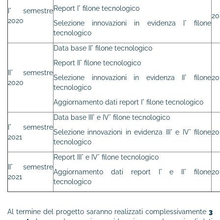
Report I° filone tecnologico
I° semestre
20
2020
Selezione innovazioni in evidenza I° filone
tecnologico
Data base II° filone tecnologico
Report II° filone tecnologico
II° semestre
Selezione innovazioni in evidenza II° filone
20
2020
tecnologico
Aggiornamento dati report I° filone tecnologico
Data base III° e IV° filone tecnologico
I° semestre
Selezione innovazioni in evidenza III° e IV° filone
20
2021
tecnologico
Report III° e IV° filone tecnologico
II° semestre
Aggiornamento dati report I° e II° filone
20
2021
tecnologico
Al termine del progetto saranno realizzati complessivamente
3